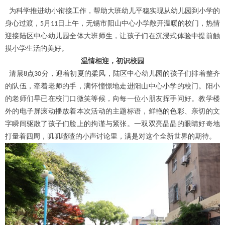
为科学推进幼小衔接工作，帮助大班幼儿平稳实现从幼儿园到小学的
身心过渡，
月
日上午，无锡市阳山中心小学敞开温暖的校门，热情
5
11
迎接陆区中心幼儿园全体大班师生，让孩子们在沉浸式体验中提前触
摸小学生活的美好。
温情相迎，初识校园
清晨
点
分，迎着初夏的柔风，陆区中心幼儿园的孩子们排着整齐
8
30
的队伍，牵着老师的手，满怀憧憬地走进阳山中心小学的校门。
阳小
的老师们
早已在校门口微笑等候，向每一位小朋友挥手问好。教学楼
外的电子屏滚动播放着本次活动的主题标语，鲜艳的色彩、亲切的文
字瞬间驱散了孩子们脸上的拘谨与紧张。一双双亮晶晶的眼睛好奇地
打量着四周，叽叽喳喳的小声讨论里，满是对这个全新世界的期待。