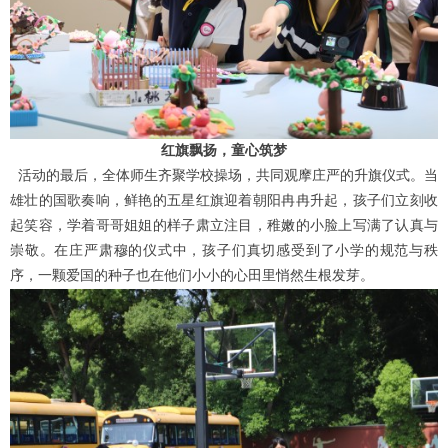
红旗飘扬，童心筑梦
活动的最后，全体师生齐聚学校操场，共同观摩庄严的升旗仪式。当
雄壮的国歌奏响，鲜艳的五星红旗迎着朝阳冉冉升起，孩子们立刻收
起笑容，学着哥哥姐姐的样子肃立注目，稚嫩的小脸上写满了认真与
崇敬。在庄严肃穆的仪式中，孩子们真切感受到了小学的规范与秩
序，一颗爱国的种子也在他们小小的心田里悄然生根发芽。