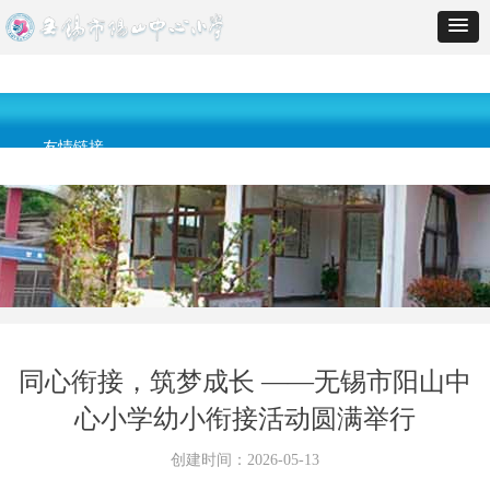
网站首页
学校经纬
校园快递
教育科研
德育天地
教育督导
友情链接
同心衔接，筑梦成长 ——无锡市阳山中
心小学幼小衔接活动圆满举行
创建时间：
2026-05-13