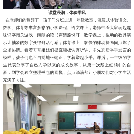
课堂浸润，体验学风
在老师们的带领下，孩子们分班走进一年级教室，沉浸式体验语文、
数学、体育等丰富多彩的小学课程。语文课上，老师带着大家玩起趣
味识字闯关游戏，朗朗的读书声清脆悦耳；数学课上，生动的教具演
示让抽象的数字变得鲜活可感；体育课上，欢快的律动操瞬间点燃了
全场热情。看着哥哥姐姐们挺直腰板认真听讲、争先恐后举手发言的
模样，孩子们也不自觉地坐端正，学着举起小手。课后，一年级的学
生代表分享了自己入学以来的成长故事，从第一次戴上红领巾的自
豪，到学会独立整理书包的喜悦，点点滴滴都让小朋友们对小学生活
充满了向往。