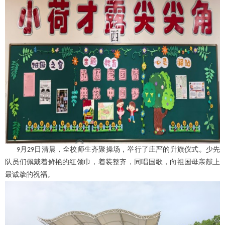
月
日清晨，全校师生齐聚操场，举行了庄严的升旗仪式
。少先
9
29
队员们佩戴着鲜艳的红领巾，着装整齐，
同唱国歌，向祖国母亲献上
最诚挚的祝福。