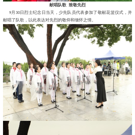
献唱队歌
致敬先烈
月
日烈士纪念日当天，少先队员代表参加了敬献花篮仪式，并
9
30
献唱了队歌，以此表达对先烈的敬仰和缅怀之情。