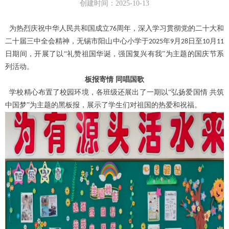
创建时间：
2025-10-13
为热烈庆祝中华人民共和国成立
周年，深入学习贯彻党的二十大和
76
二十届三中全会精神，无锡市阳山中心小学于
年
月
日至
月
2025
9
28
10
11
日期间，
开展了
以
“礼赞祖国华诞，强国复兴有我”为主题的国庆节系
列活动
。
板报寄情
同唱国歌
学校精心布置了校园环境，各班级还
展出
了一期以
“弘扬爱国情 共筑
中国梦”为主题的黑板报，展示了学生们对祖国的热爱和祝福。