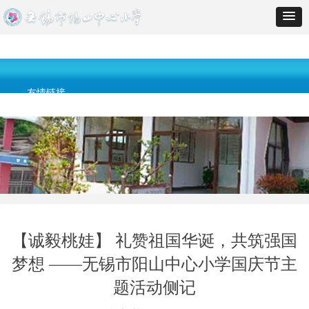
网站首页
学校经纬
校园快递
教育科研
德育天地
教育督导
友情链接
【诚毅桃娃】 礼赞祖国华诞，共筑强国
梦想 ——无锡市阳山中心小学国庆节主
题活动侧记