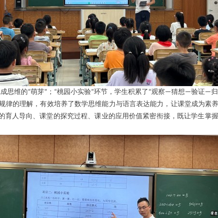
完成思维的
萌芽
；
桃园小实验
环节，学生积累了
观察
猜想
验证
归
“
”
“
”
“
—
—
—
规律的理解，有效培养了数学思维能力与语言表达能力，让课堂成为素
的育人导向、课堂的探究过程、课业的应用价值紧密衔接，既让学生掌