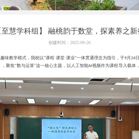
【至慧学科组】 融桃韵于数堂，探素养之新
创建时间：
2025-09-26
的趣味教学模式，我校以“课程·课堂·课业”一体贯通理念为指引，于
月
9
24
》，聚焦
“数与运算”这一核心主题，
以人工智能
视频作为课程导入载体
AI