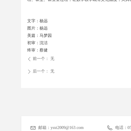
文字：杨远
图片：杨远
美篇：马梦园
初审：沈洁
终审：蔡健
前一个：
无
ꄴ
后一个：
无
ꄲ
邮箱：
ysxt2009@163.com
电话：
0